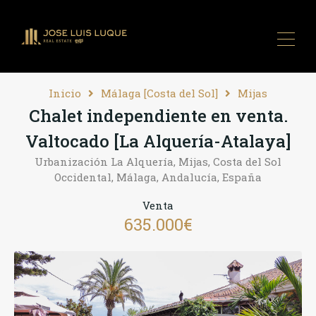
Inicio
Málaga [Costa del Sol]
Mijas
Chalet independiente en venta.
Valtocado [La Alquería-Atalaya]
Urbanización La Alquería, Mijas, Costa del Sol
Occidental, Málaga, Andalucía, España
Venta
635.000€