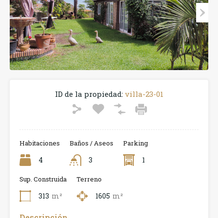
ID de la propiedad:
villa-23-01
Habitaciones
Baños / Aseos
Parking
4
3
1
Sup. Construida
Terreno
313
m²
1605
m²
Descripción