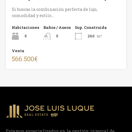
Si buscas la combinación perfecta de lujo,
comodidad y estilo…
Habitaciones
Baños / Aseos
Sup. Construida
5
260
m²
5
Venta
566.500€
Estamos especializados en la gestión integral de