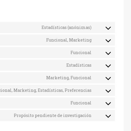
Estadísticas (anónimas)
Consent
to
Funcional, Marketing
service
Consent
elementor
to
Funcional
service
Consent
google-
to
recaptcha
Estadísticas
service
Consent
wordpress
to
Marketing, Funcional
service
Consent
google-
to
analytics
ional, Marketing, Estadísticas, Preferencias
service
Consent
facebook
to
Funcional
service
Consent
linkedin
to
Propósito pendiente de investigación
service
Consent
whatsapp
to
service