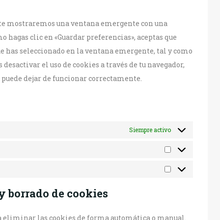
varios
, te mostraremos una ventana emergente con una
o hagas clic en «Guardar preferencias», aceptas que
ue has seleccionado en la ventana emergente, tal y como
s desactivar el uso de cookies a través de tu navegador,
b puede dejar de funcionar correctamente.
Siempre activo
Estadísticas
Marketing
y borrado de cookies
ra eliminar las cookies de forma automática o manual.