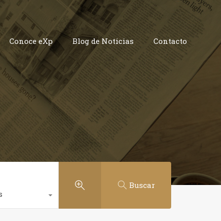
vicios
Conoce eXp
Blog de Noticias
Contacto
Conoce eXp
Blog de Noticias
Contacto
Buscar
s